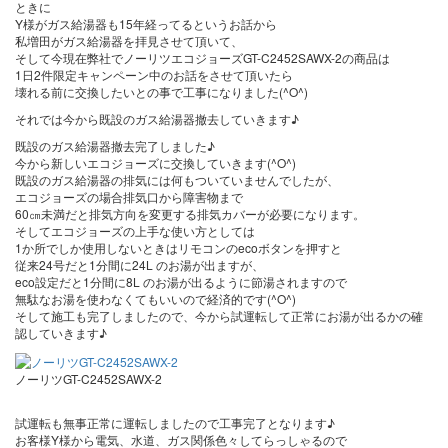
ときに
Y様がガス給湯器も15年経ってるというお話から
私増田がガス給湯器を拝見させて頂いて、
そして今現在弊社でノーリツエコジョーズGT-C2452SAWX-2の商品は
1日2件限定キャンペーン中のお話をさせて頂いたら
壊れる前に交換したいとの事で工事になりました(^O^)
それでは今から既設のガス給湯器撤去していきます♪
既設のガス給湯器撤去完了しました♪
今から新しいエコジョーズに交換していきます(^O^)
既設のガス給湯器の排気には何もついていませんでしたが、
エコジョーズの場合排気口から障害物まで
60㎝未満だと排気方向を変更する排気カバーが必要になります。
そしてエコジョーズの上手な使い方としては
1か所でしか使用しないときはリモコンのecoボタンを押すと
従来24号だと1分間に24L のお湯が出ますが、
eco設定だと1分間に8L のお湯が出るように節湯されますので
無駄なお湯を使わなくてもいいので経済的です(^O^)
そして施工も完了しましたので、今から試運転して正常にお湯が出るかの確
認していきます♪
ノーリツGT-C2452SAWX-2
試運転も無事正常に運転しましたので工事完了となります♪
お客様Y様から電気、水道、ガス関係色々してらっしゃるので