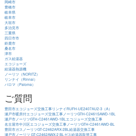
岡崎市
豊橋市
岐阜県
岐阜市
大垣市
多治見市
三重県
四日市市
鈴鹿市
桑名市
津市
ガス給湯器
エコジョーズ
給湯器熱源機
ノーリツ（NORITZ）
リンナイ（Rinnai）
パロマ（Paloma）
ご質問
豊田市エコジョーズ交換工事リンナイRUFH-UE2407AU2-3（A）
瀬戸市暖房付エコジョーズ交換工事ノーリツGTH-C2461SAWD-1BL
瀬戸市ノーリツGTH-C2461AWD-1BLエコジョーズ交換工事
名古屋市中川区エコジョーズ交換工事ノーリツGTH-C2461AWD-BL
豊田市ガスノーリツGT-C2462ARX-2BL給湯器交換工事
瀬戸市ノーリツ GT-C2462AWX-2 BLガス給湯器取替工事