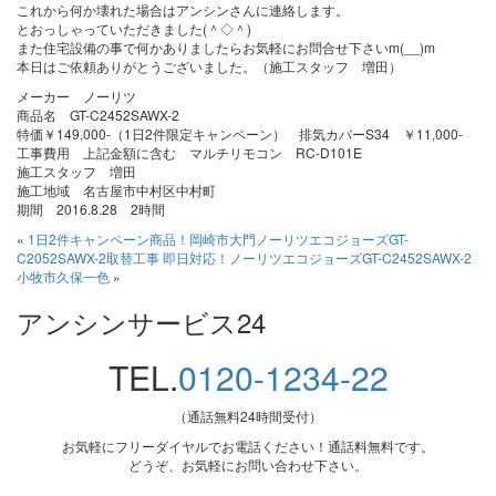
これから何か壊れた場合はアンシンさんに連絡します。
とおっしゃっていただきました(＾◇＾)
また住宅設備の事で何かありましたらお気軽にお問合せ下さいm(__)m
本日はご依頼ありがとうございました。（施工スタッフ 増田）
メーカー ノーリツ
商品名 GT-C2452SAWX-2
特価￥149,000-（1日2件限定キャンペーン） 排気カバーS34 ￥11,000-
工事費用 上記金額に含む マルチリモコン RC-D101E
施工スタッフ 増田
施工地域 名古屋市中村区中村町
期間 2016.8.28 2時間
«
1日2件キャンペーン商品！岡崎市大門ノーリツエコジョーズGT-
C2052SAWX-2取替工事
即日対応！ノーリツエコジョーズGT-C2452SAWX-2
小牧市久保一色
»
アンシンサービス24
TEL.
0120-1234-22
（通話無料24時間受付）
お気軽にフリーダイヤルでお電話ください！通話料無料です。
どうぞ、お気軽にお問い合わせ下さい。