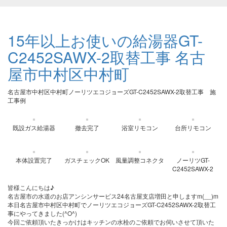
15年以上お使いの給湯器GT-
C2452SAWX-2取替工事 名古
屋市中村区中村町
名古屋市中村区中村町ノーリツエコジョーズGT-C2452SAWX-2取替工事 施
工事例
既設ガス給湯器
撤去完了
浴室リモコン
台所リモコン
本体設置完了
ガスチェックOK
風量調整コネクタ
ノーリツGT-
C2452SAWX-2
皆様こんにちは♪
名古屋市の水道のお店アンシンサービス24名古屋支店増田と申しますm(__)m
本日名古屋市中村区中村町でノーリツエコジョーズGT-C2452SAWX-2取替工
事にやってきました(^O^)
今回ご依頼頂いたきっかけはキッチンの水栓のご依頼でお伺いさせて頂いた