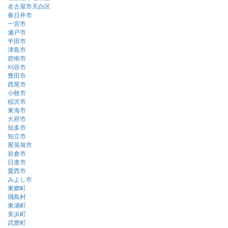
名古屋市天白区
春日井市
一宮市
瀬戸市
半田市
津島市
碧南市
刈谷市
豊田市
西尾市
小牧市
稲沢市
東海市
大府市
知多市
知立市
尾張旭市
岩倉市
日進市
愛西市
みよし市
東郷町
飛島村
東浦町
美浜町
武豊町