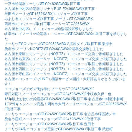
一宮市給湯器ノーリツGT-C2462SAWX取替工事
名古屋市中村区給湯器リンナイRUF-E2406SAW取替工事
半田市ノーリツGT-1662SARXエコジョーズ取替工事
みよし市エコジョーズ取替工事 ノーリツGT-C246SARX
西尾市エコジョーズ取付工事 ノーリツGT-C206SAWX
名古屋市中村区にてエコジョーズ給湯器設置致しました
岐阜市にてノーリツ給湯器エコジョーズGT-C2462AWXの取替工事を承りまし
た
ノーリツECOジョーズGT-C2052SARX-2据置タイプ取替工事 東海市
桑名市 ノーリツNORITZ GT-C246SAWX給湯器交換致しました
名古屋市東区にてノーリツ（NORITZ）エコジョーズ交換ご依頼頂きました
名古屋市名東区にてノーリツ（NORITZ）エコジョーズ交換ご依頼頂きました
名古屋市緑区にてノーリツ（NORITZ）エコジョーズ取替ご依頼頂きました
名古屋市西区にてノーリツ（NORITZ）エコジョーズ交換ご依頼頂きました
名古屋市守山区にてノーリツ（NORITZ）エコジョーズ交換ご依頼頂きました
名古屋エコジョーズでLINEで相談サービス開始！大好評ありがとうございま
す！
エコジョーズでガス代お得に ノーリツGT-C2452SAWX-2
即日対応！ノーリツエコジョーズGT-C2452SAWX-2小牧市久保一色
15年以上お使いの給湯器GT-C2452SAWX-2取替工事 名古屋市中村区中村町
1日2件キャンペーン商品！岡崎市大門ノーリツエコジョーズGT-C2052SAWX-
2取替工事
ノーリツエコジョーズGT-C2452SAWX-2取替工事 名古屋市緑区諸ノ木
桑名市霞町ノーリツエコジョーズGT-C2452SAWX-2取替工事
ノーリツエコジョーズGT-C2052SAWX-2取替工事 豊田市
ノーリツ24号エコジョーズ壁掛けGT-C2452SAWX-2取替工事 武豊町