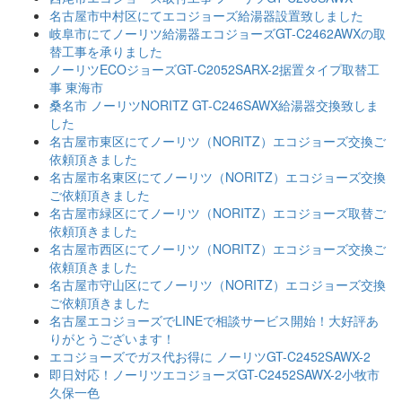
名古屋市中村区にてエコジョーズ給湯器設置致しました
岐阜市にてノーリツ給湯器エコジョーズGT-C2462AWXの取
替工事を承りました
ノーリツECOジョーズGT-C2052SARX-2据置タイプ取替工
事 東海市
桑名市 ノーリツNORITZ GT-C246SAWX給湯器交換致しま
した
名古屋市東区にてノーリツ（NORITZ）エコジョーズ交換ご
依頼頂きました
名古屋市名東区にてノーリツ（NORITZ）エコジョーズ交換
ご依頼頂きました
名古屋市緑区にてノーリツ（NORITZ）エコジョーズ取替ご
依頼頂きました
名古屋市西区にてノーリツ（NORITZ）エコジョーズ交換ご
依頼頂きました
名古屋市守山区にてノーリツ（NORITZ）エコジョーズ交換
ご依頼頂きました
名古屋エコジョーズでLINEで相談サービス開始！大好評あ
りがとうございます！
エコジョーズでガス代お得に ノーリツGT-C2452SAWX-2
即日対応！ノーリツエコジョーズGT-C2452SAWX-2小牧市
久保一色