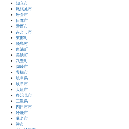
知立市
尾張旭市
岩倉市
日進市
愛西市
みよし市
東郷町
飛島村
東浦町
美浜町
武豊町
岡崎市
豊橋市
岐阜県
岐阜市
大垣市
多治見市
三重県
四日市市
鈴鹿市
桑名市
津市