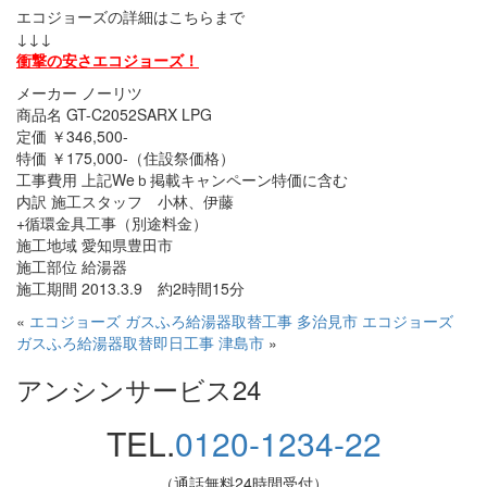
エコジョーズの詳細はこちらまで
↓↓↓
衝撃の安さエコジョーズ！
メーカー ノーリツ
商品名 GT-C2052SARX LPG
定価 ￥346,500-
特価 ￥175,000-（住設祭価格）
工事費用 上記Weｂ掲載キャンペーン特価に含む
内訳 施工スタッフ 小林、伊藤
+循環金具工事（別途料金）
施工地域 愛知県豊田市
施工部位 給湯器
施工期間 2013.3.9 約2時間15分
«
エコジョーズ ガスふろ給湯器取替工事 多治見市
エコジョーズ
ガスふろ給湯器取替即日工事 津島市
»
アンシンサービス24
TEL.
0120-1234-22
（通話無料24時間受付）