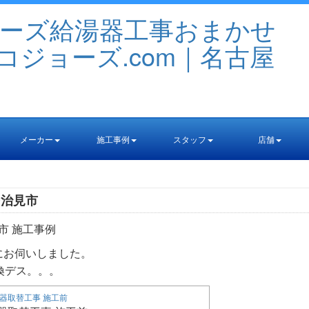
メーカー
施工事例
スタッフ
店舗
多治見市
市 施工事例
にお伺いしました。
換デス。。。