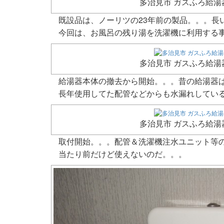
多治見市 ガスふろ給湯
既設品は、ノーリツの23年前の製品。。。長い間(_´
今回は、お風呂の残り湯を洗濯機に利用する
多治見市 ガスふろ給湯
給湯器本体の撤去から開始。。。昔の給湯器は激
長年使用してた配管などからも水漏れしてい
多治見市 ガスふろ給湯
取付開始。。。配管＆洗濯機注水ユニット等
当たり前だけど使えないのだ。。。