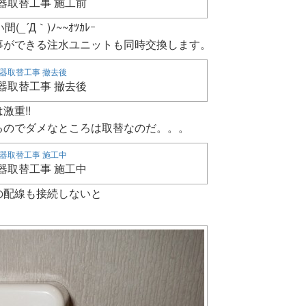
器取替工事 施工前
Д｀)ﾉ~~ｵﾂｶﾚｰ
事ができる注水ユニットも同時交換します。
器取替工事 撤去後
重!!
るのでダメなところは取替なのだ。。。
器取替工事 施工中
の配線も接続しないと