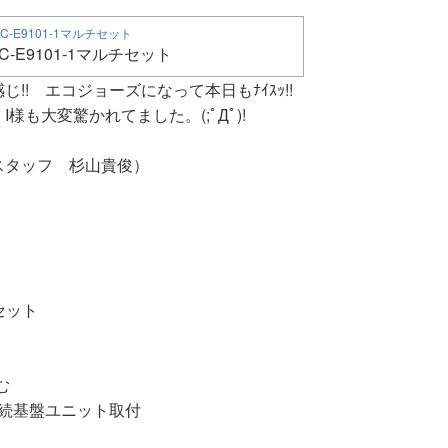
RC-E9101-1マルチセット
! エコジョーズになって本日もﾅｲｽｯ!!
も大変驚かれてました。(;ﾟДﾟ)!
スタッフ 杉山貴俊）
チセット
む
S接続基盤ユニット取付