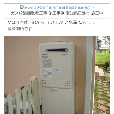
ガス給湯機取替工事 施工事例 愛知県日進市 施工中
やはり本体下部から、ぽたぽたと水漏れが。。。
取替開始です。。。