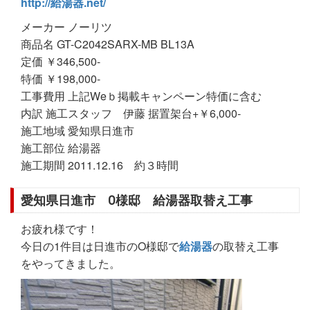
http://給湯器.net/
メーカー ノーリツ
商品名 GT-C2042SARX-MB BL13A
定価 ￥346,500-
特価 ￥198,000-
工事費用 上記Weｂ掲載キャンペーン特価に含む
内訳 施工スタッフ 伊藤 据置架台+￥6,000-
施工地域 愛知県日進市
施工部位 給湯器
施工期間 2011.12.16 約３時間
愛知県日進市 O様邸 給湯器取替え工事
お疲れ様です！
今日の1件目は日進市のO様邸で
給湯器
の取替え工事
をやってきました。