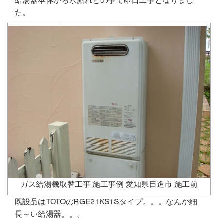
た。
ガス給湯機取替工事 施工事例 愛知県日進市 施工前
既設品はTOTOのRGE21KS1Sタイプ。。。なんか細
長～い給湯器。。。