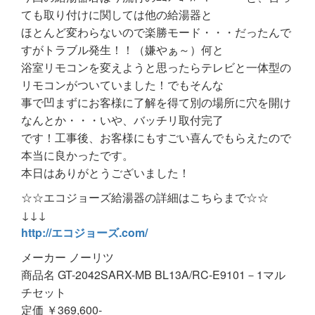
ても取り付けに関しては他の給湯器と
ほとんど変わらないので楽勝モード・・・だったんで
すがトラブル発生！！（嫌やぁ～）何と
浴室リモコンを変えようと思ったらテレビと一体型の
リモコンがついていました！でもそんな
事で凹まずにお客様に了解を得て別の場所に穴を開け
なんとか・・・いや、バッチリ取付完了
です！工事後、お客様にもすごい喜んでもらえたので
本当に良かったです。
本日はありがとうございました！
☆☆エコジョーズ給湯器の詳細はこちらまで☆☆
↓↓↓
http://エコジョーズ.com/
メーカー ノーリツ
商品名 GT-2042SARX-MB BL13A/RC-E9101－1マル
チセット
定価 ￥369,600-