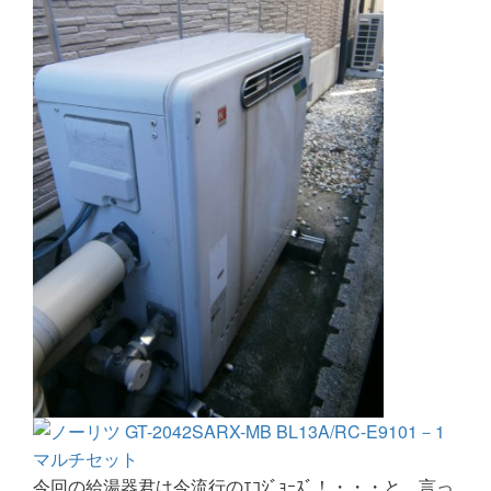
今回の給湯器君は今流行のｴｺｼﾞｮｰｽﾞ！・・・と、言っ