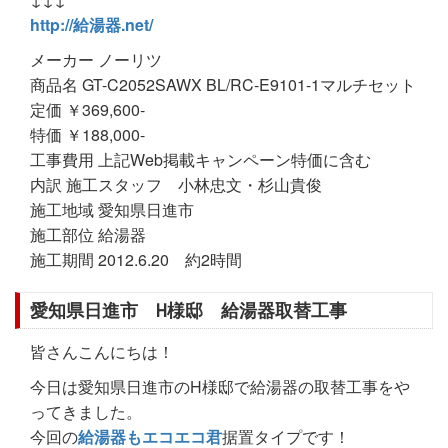
http://給湯器.net/
メーカー ノーリツ
商品名 GT-C2052SAWX BL/RC-E9101-1マルチセット
定価 ￥369,600-
特価 ￥188,000-
工事費用 上記Web掲載キャンペーン特価に含む
内訳 施工スタッフ 小林忠文・杉山貴俊
施工地域 愛知県日進市
施工部位 給湯器
施工期間 2012.6.20 約2時間
愛知県日進市 H様邸 給湯器取替工事
皆さんこんにちは！
今日は愛知県日進市のH様邸で給湯器の取替工事をや
ってきました。
今回の
給湯器もエコエコ君
据置タイプです！