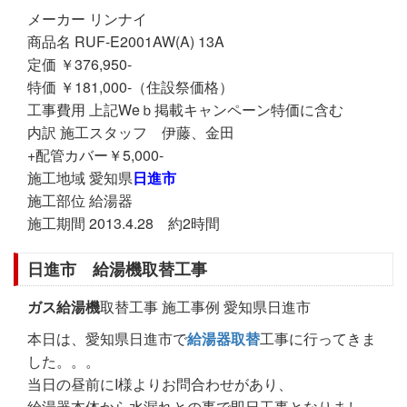
メーカー リンナイ
商品名 RUF-E2001AW(A) 13A
定価 ￥376,950-
特価 ￥181,000-（住設祭価格）
工事費用 上記Weｂ掲載キャンペーン特価に含む
内訳 施工スタッフ 伊藤、金田
+配管カバー￥5,000-
施工地域 愛知県
日進市
施工部位 給湯器
施工期間 2013.4.28 約2時間
日進市 給湯機取替工事
ガス給湯機
取替工事 施工事例 愛知県日進市
本日は、愛知県日進市で
給湯器取替
工事に行ってきま
した。。。
当日の昼前にI様よりお問合わせがあり、
給湯器本体から水漏れとの事で即日工事となりまし