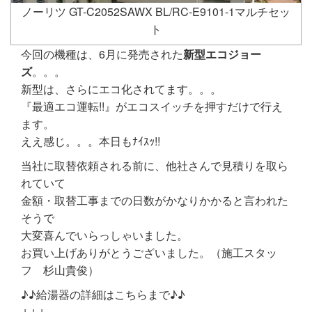
ノーリツ GT-C2052SAWX BL/RC-E9101-1マルチセッ
ト
今回の機種は、6月に発売された
新型エコジョー
ズ
。。。
新型は、さらにエコ化されてます。。。
『最適エコ運転!!』がエコスイッチを押すだけで行え
ます。
ええ感じ。。。本日もﾅｲｽｯ!!
当社に取替依頼される前に、他社さんで見積りを取ら
れていて
金額・取替工事までの日数がかなりかかると言われた
そうで
大変喜んでいらっしゃいました。
お買い上げありがとうございました。（施工スタッ
フ 杉山貴俊）
♪♪給湯器の詳細はこちらまで♪♪
↓↓↓