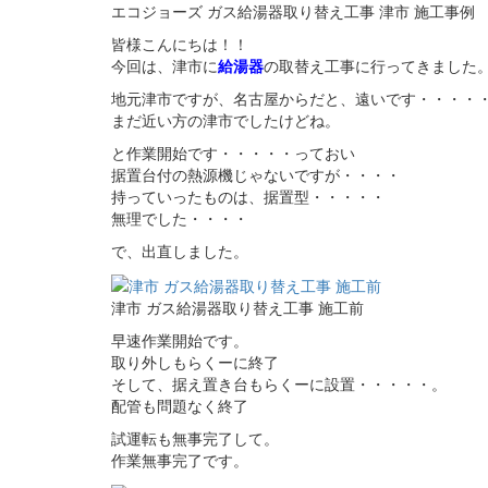
エコジョーズ ガス給湯器取り替え工事 津市 施工事例
皆様こんにちは！！
今回は、津市に
給湯器
の取替え工事に行ってきました
地元津市ですが、名古屋からだと、遠いです・・・・
まだ近い方の津市でしたけどね。
と作業開始です・・・・・っておい
据置台付の熱源機じゃないですが・・・・
持っていったものは、据置型・・・・・
無理でした・・・・
で、出直しました。
津市 ガス給湯器取り替え工事 施工前
早速作業開始です。
取り外しもらくーに終了
そして、据え置き台もらくーに設置・・・・・。
配管も問題なく終了
試運転も無事完了して。
作業無事完了です。