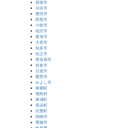
碧南市
刈谷市
豊田市
西尾市
小牧市
稲沢市
東海市
大府市
知多市
知立市
尾張旭市
岩倉市
日進市
愛西市
みよし市
東郷町
飛島村
東浦町
美浜町
武豊町
岡崎市
豊橋市
岐阜県