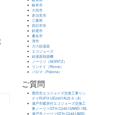
岐阜市
大垣市
多治見市
三重県
四日市市
鈴鹿市
桑名市
ま
津市
ガス給湯器
エコジョーズ
給湯器熱源機
ノーリツ（NORITZ）
リンナイ（Rinnai）
パロマ（Paloma）
ご質問
豊田市エコジョーズ交換工事リン
ナイRUFH-UE2407AU2-3（A）
瀬戸市暖房付エコジョーズ交換工
事ノーリツGTH-C2461SAWD-1BL
瀬戸市ノーリツGTH-C2461AWD-