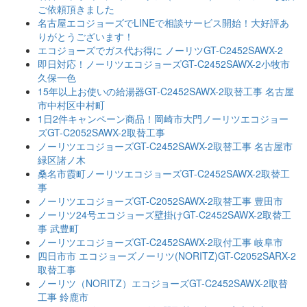
ご依頼頂きました
名古屋エコジョーズでLINEで相談サービス開始！大好評あ
りがとうございます！
エコジョーズでガス代お得に ノーリツGT-C2452SAWX-2
即日対応！ノーリツエコジョーズGT-C2452SAWX-2小牧市
久保一色
15年以上お使いの給湯器GT-C2452SAWX-2取替工事 名古屋
市中村区中村町
1日2件キャンペーン商品！岡崎市大門ノーリツエコジョー
ズGT-C2052SAWX-2取替工事
ノーリツエコジョーズGT-C2452SAWX-2取替工事 名古屋市
緑区諸ノ木
桑名市霞町ノーリツエコジョーズGT-C2452SAWX-2取替工
事
ノーリツエコジョーズGT-C2052SAWX-2取替工事 豊田市
ノーリツ24号エコジョーズ壁掛けGT-C2452SAWX-2取替工
事 武豊町
ノーリツエコジョーズGT-C2452SAWX-2取付工事 岐阜市
四日市市 エコジョーズノーリツ(NORITZ)GT-C2052SARX-2
取替工事
ノーリツ（NORITZ）エコジョーズGT-C2452SAWX-2取替
工事 鈴鹿市