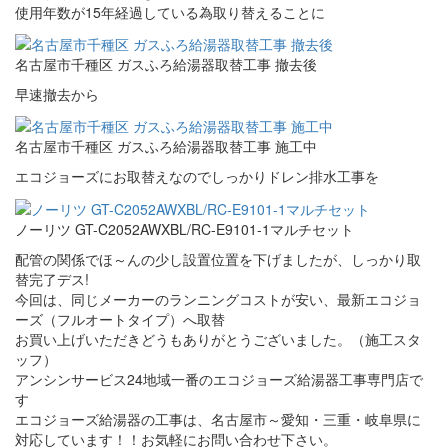
使用年数が15年経過している為取り替えることに
名古屋市千種区 ガスふろ給湯器取替工事 撤去後
早速撤去から
名古屋市千種区 ガスふろ給湯器取替工事 施工中
エコジョーズにお取替えなのでしっかりドレン排水工事を
ノーリツ GT-C2052AWXBL/RC-E9101-1マルチセット
配管の関係でほ～んの少し設置位置を下げましたが、しっかり取
替完了デス!
今回は、同じメーカーのランニングコストが安い、最新エコジョ
ーズ（フルオートタイプ）へ取替
お買い上げいただきどうもありがとうございました。（施工スタ
ッフ）
アンシンサービス24地域一番のエコジョーズ給湯器工事専門店で
す
エコジョーズ給湯器の工事は、名古屋市～愛知・三重・岐阜県に
対応しています！！お気軽にお問い合わせ下さい。