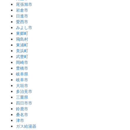
尾張旭市
岩倉市
日進市
愛西市
みよし市
東郷町
飛島村
東浦町
美浜町
武豊町
岡崎市
豊橋市
岐阜県
岐阜市
大垣市
多治見市
三重県
四日市市
鈴鹿市
桑名市
津市
ガス給湯器