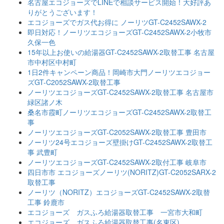
名古屋エコジョーズでLINEで相談サービス開始！大好評あ
りがとうございます！
エコジョーズでガス代お得に ノーリツGT-C2452SAWX-2
即日対応！ノーリツエコジョーズGT-C2452SAWX-2小牧市
久保一色
15年以上お使いの給湯器GT-C2452SAWX-2取替工事 名古屋
市中村区中村町
1日2件キャンペーン商品！岡崎市大門ノーリツエコジョー
ズGT-C2052SAWX-2取替工事
ノーリツエコジョーズGT-C2452SAWX-2取替工事 名古屋市
緑区諸ノ木
桑名市霞町ノーリツエコジョーズGT-C2452SAWX-2取替工
事
ノーリツエコジョーズGT-C2052SAWX-2取替工事 豊田市
ノーリツ24号エコジョーズ壁掛けGT-C2452SAWX-2取替工
事 武豊町
ノーリツエコジョーズGT-C2452SAWX-2取付工事 岐阜市
四日市市 エコジョーズノーリツ(NORITZ)GT-C2052SARX-2
取替工事
ノーリツ（NORITZ）エコジョーズGT-C2452SAWX-2取替
工事 鈴鹿市
エコジョーズ ガスふろ給湯器取替工事 一宮市大和町
エコジョーズ ガスふろ給湯器取替工事(名東区)