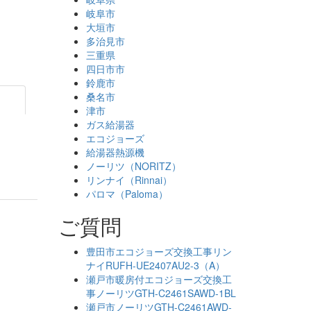
岐阜市
大垣市
多治見市
三重県
四日市市
鈴鹿市
桑名市
津市
ガス給湯器
エコジョーズ
給湯器熱源機
ノーリツ（NORITZ）
リンナイ（Rinnai）
パロマ（Paloma）
ご質問
豊田市エコジョーズ交換工事リン
ナイRUFH-UE2407AU2-3（A）
瀬戸市暖房付エコジョーズ交換工
事ノーリツGTH-C2461SAWD-1BL
瀬戸市ノーリツGTH-C2461AWD-