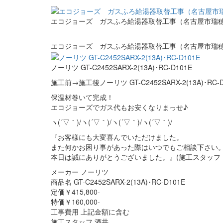
エコジョーズ ガスふろ給湯器取替工事（名古屋市瑞
エコジョーズ ガスふろ給湯器取替工事（名古屋市瑞
ノーリツ GT-C2452SARX-2(13A)･RC-D101E
施工前→施工後ノーリツ GT-C2452SARX-2(13A)･RC-D
保温材巻いて完成！
エコジョーズでガス代もお安くなりまっせ♪
ヽ(´▽｀)/ヽ(´▽｀)/ヽ(´▽｀)/ヽ(´▽｀)/
『お客様にも大変喜んでいただけました。
また何かお困り事があった際はいつでもご相談下さい
本日は誠にありがとうございました。』(施工スタッフ
メーカー ノーリツ
商品名 GT-C2452SARX-2(13A)･RC-D101E
定価￥415,800-
特価￥160,000-
工事費用 上記金額に含む
施工スタッフ 酒井