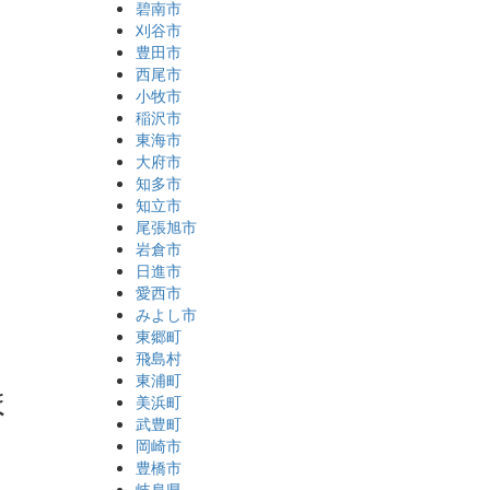
碧南市
刈谷市
豊田市
西尾市
小牧市
稲沢市
東海市
大府市
知多市
知立市
尾張旭市
岩倉市
日進市
愛西市
みよし市
東郷町
飛島村
東浦町
ま
美浜町
武豊町
岡崎市
豊橋市
岐阜県