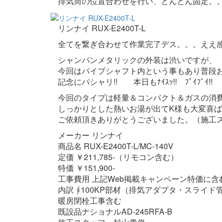
排気筒の位置合わせを行い、どんどん固定。
リンナイ RUX-E2400T-L
全てを繋ぎ合わせて作業完了デス。。。ええ
シャンパンメタリックの外装は渋いですが、
今回はパイプシャフト内という事もあり普段
記念にパシャリ!! 本日もﾅｲｽｯ!! ﾌﾞｲﾌﾞｲ!!
今回のタイプは軽量＆コンパクト＆ガスの消
しっかりとした熱いお湯が出てK様も大変喜
ご依頼頂きありがとうございました。（施工
メーカー リンナイ
商品名 RUX-E2400T-L/MC-140V
定価 ￥211,785-（リモコン含む）
特価 ￥151,900-
工事費用 上記Web掲載キャンペーン特価に含
内訳 ∮100KP部材（排気アダプタ・スライ
暖房閉栓工事含む
既設品ナショナルAD-245RFA-B