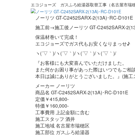
エコジョーズ ガスふろ給湯器取替工事（名古屋市瑞
ノーリツ GT-C2452SARX-2(13A)･RC-D101E
施工前→施工後ノーリツ GT-C2452SARX-2(13A
保温材巻いて完成！
エコジョーズでガス代もお安くなりまっせ♪
ヽ(´▽｀)/ヽ(´▽｀)/ヽ(´▽｀)/ヽ(´▽｀)/
『お客様にも大変喜んでいただけました。
また何かお困り事があった際はいつでもご相
本日は誠にありがとうございました。』(施工
メーカー ノーリツ
商品名 GT-C2452SARX-2(13A)･RC-D101E
定価￥415,800-
特価￥160,000-
工事費用 上記金額に含む
施工スタッフ 酒井
施工地域 名古屋市瑞穂区
施工部位 ガスふろ給湯器