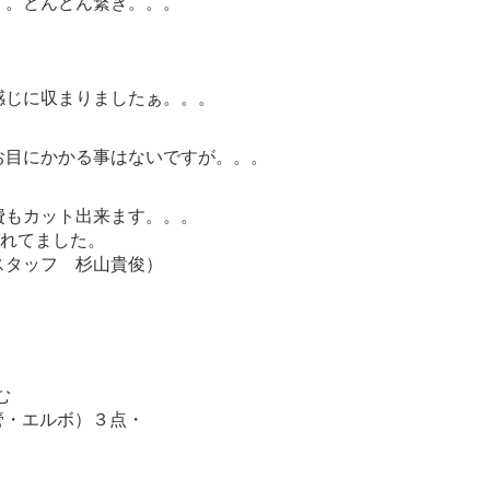
。。どんどん繋ぎ。。。
感じに収まりましたぁ。。。
お目にかかる事はないですが。。。
費もカット出来ます。。。
ばれてました。
スタッフ 杉山貴俊）
む
ド管・エルボ）３点・