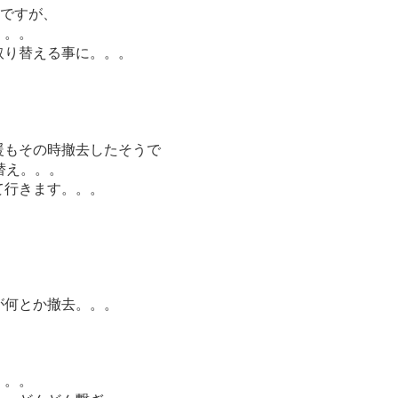
んですが、
。。。
取り替える事に。。。
暖もその時撤去したそうで
替え。。。
て行きます。。。
が何とか撤去。。。
。。。