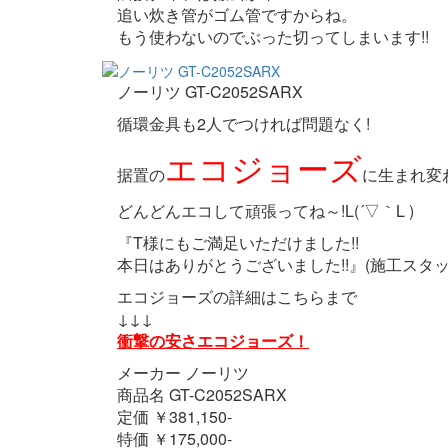
追い炊き管がゴム管ですからね。
もう使わないのでぶった切ってしまいます!!
ノーリツ GT-C2052SARX
循環金具も2人でつければ問題なく!
エコジョーズ
据置の
に生まれ変わ
どんどんエコして頑張ってね～!L(´▽｀L )
『T様にもご満足いただけました!!
本日はありがとうございました!!』(施工スタッ
エコジョーズの詳細はこちらまで
↓↓↓
衝撃の安さエコジョーズ！
メーカー ノーリツ
商品名 GT-C2052SARX
定価 ￥381,150-
特価 ￥175,000-