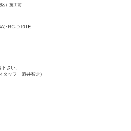
穂区）施工前
)･RC-D101E
談下さい。
スタッフ 酒井智之)