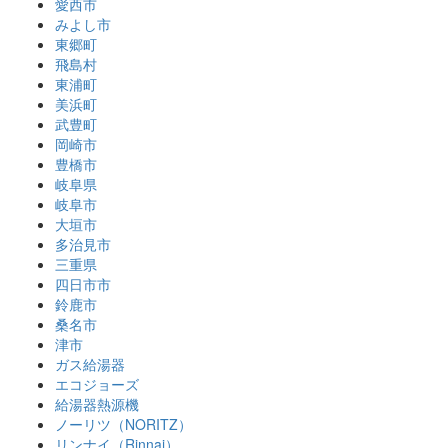
愛西市
みよし市
東郷町
飛島村
東浦町
美浜町
武豊町
岡崎市
豊橋市
岐阜県
岐阜市
大垣市
多治見市
三重県
四日市市
鈴鹿市
桑名市
津市
ガス給湯器
エコジョーズ
給湯器熱源機
ノーリツ（NORITZ）
リンナイ（Rinnai）