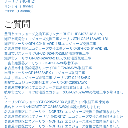
ノーリツ（NORITZ）
リンナイ（Rinnai）
パロマ（Paloma）
ご質問
豊田市エコジョーズ交換工事リンナイRUFH-UE2407AU2-3（A）
瀬戸市暖房付エコジョーズ交換工事ノーリツGTH-C2461SAWD-1BL
瀬戸市ノーリツGTH-C2461AWD-1BLエコジョーズ交換工事
名古屋市中川区エコジョーズ交換工事ノーリツGTH-C2461AWD-BL
豊田市ガスノーリツGT-C2462ARX-2BL給湯器交換工事
瀬戸市ノーリツ GT-C2462AWX-2 BLガス給湯器取替工事
一宮市給湯器ノーリツGT-C2462SAWX取替工事
名古屋市中村区給湯器リンナイRUF-E2406SAW取替工事
半田市ノーリツGT-1662SARXエコジョーズ取替工事
みよし市エコジョーズ取替工事 ノーリツGT-C246SARX
西尾市エコジョーズ取付工事 ノーリツGT-C206SAWX
名古屋市中村区にてエコジョーズ給湯器設置致しました
岐阜市にてノーリツ給湯器エコジョーズGT-C2462AWXの取替工事を承りまし
た
ノーリツECOジョーズGT-C2052SARX-2据置タイプ取替工事 東海市
桑名市 ノーリツNORITZ GT-C246SAWX給湯器交換致しました
名古屋市東区にてノーリツ（NORITZ）エコジョーズ交換ご依頼頂きました
名古屋市名東区にてノーリツ（NORITZ）エコジョーズ交換ご依頼頂きました
名古屋市緑区にてノーリツ（NORITZ）エコジョーズ取替ご依頼頂きました
名古屋市西区にてノーリツ（NORITZ）エコジョーズ交換ご依頼頂きました