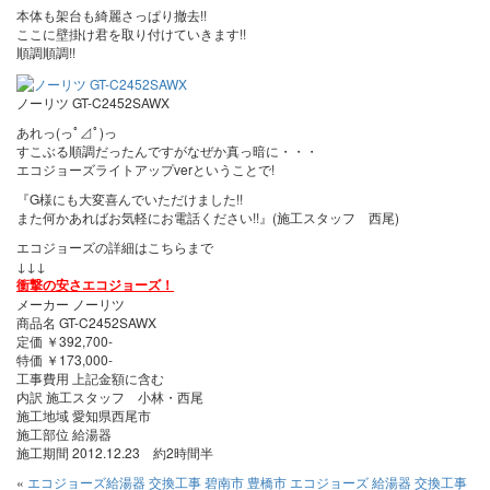
本体も架台も綺麗さっぱり撤去!!
ここに壁掛け君を取り付けていきます!!
順調順調!!
ノーリツ GT-C2452SAWX
あれっ(っﾟ⊿ﾟ)っ
すこぶる順調だったんですがなぜか真っ暗に・・・
エコジョーズライトアップverということで!
『G様にも大変喜んでいただけました!!
また何かあればお気軽にお電話ください!!』(施工スタッフ 西尾)
エコジョーズの詳細はこちらまで
↓↓↓
衝撃の安さエコジョーズ！
メーカー ノーリツ
商品名 GT-C2452SAWX
定価 ￥392,700-
特価 ￥173,000-
工事費用 上記金額に含む
内訳 施工スタッフ 小林・西尾
施工地域 愛知県西尾市
施工部位 給湯器
施工期間 2012.12.23 約2時間半
«
エコジョーズ給湯器 交換工事 碧南市
豊橋市 エコジョーズ 給湯器 交換工事