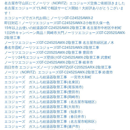
名古屋市守山区にてノーリツ（NORITZ）エコジョーズ交換ご依頼頂きました
名古屋エコジョーズでLINEで相談サービス開始！大好評ありがとうございま
す！
エコジョーズでガス代お得に ノーリツGT-C2452SAWX-2
即日対応！ノーリツエコジョーズGT-C2452SAWX-2小牧市久保一色
15年以上お使いの給湯器GT-C2452SAWX-2取替工事 名古屋市中村区中村町
1日2件キャンペーン商品！岡崎市大門ノーリツエコジョーズGT-C2052SAWX-
2取替工事
ノーリツエコジョーズGT-C2452SAWX-2取替工事 名古屋市緑区諸ノ木
桑名市霞町ノーリツエコジョーズGT-C2452SAWX-2取替工事
ノーリツエコジョーズGT-C2052SAWX-2取替工事 豊田市
ノーリツ24号エコジョーズ壁掛けGT-C2452SAWX-2取替工事 武豊町
ノーリツエコジョーズGT-C2452SAWX-2取付工事 岐阜市
四日市市 エコジョーズノーリツ(NORITZ)GT-C2052SARX-2取替工事
ノーリツ（NORITZ）エコジョーズGT-C2452SAWX-2取替工事 鈴鹿市
エコジョーズ ガスふろ給湯器取替工事 一宮市大和町
エコジョーズ ガスふろ給湯器取替工事(名東区)
エコジョーズ ガスふろ給湯器取替工事(尾張旭市)
エコジョーズ ガスふろ給湯器取替工事(豊田市)
エコジョーズ ガスふろ給湯器取替工事(岡崎市)
エコジョーズ ガスふろ給湯器取替工事（名古屋市瑞穂区）
エコジョーズ ガスふろ給湯器取替工事(大垣市)
エコジョーズ ガスふろ給湯器取替工事（知多市）
エコジョーズ ガスふろ給湯器取替工事（春日井市）
エコジョーズ ガスふろ給湯器取替工事（名古屋市昭和区）
エコジョーズ ガスふろ給湯器取替工事(瀬戸市)