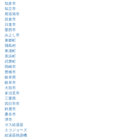
知多市
知立市
尾張旭市
岩倉市
日進市
愛西市
みよし市
東郷町
飛島村
東浦町
美浜町
武豊町
岡崎市
豊橋市
岐阜県
岐阜市
大垣市
多治見市
三重県
四日市市
鈴鹿市
桑名市
津市
ガス給湯器
エコジョーズ
給湯器熱源機