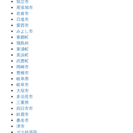
知立市
尾張旭市
岩倉市
日進市
愛西市
みよし市
東郷町
飛島村
東浦町
美浜町
武豊町
岡崎市
豊橋市
岐阜県
岐阜市
大垣市
多治見市
三重県
四日市市
鈴鹿市
桑名市
津市
ガス給湯器