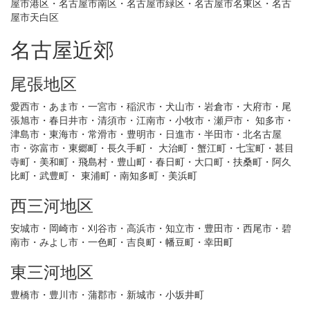
屋市港区・名古屋市南区・名古屋市緑区・名古屋市名東区・名古
屋市天白区
名古屋近郊
尾張地区
愛西市・あま市・一宮市・稲沢市・犬山市・岩倉市・大府市・尾
張旭市・春日井市・清須市・江南市・小牧市・瀬戸市・ 知多市・
津島市・東海市・常滑市・豊明市・日進市・半田市・北名古屋
市・弥富市・東郷町・長久手町・ 大治町・蟹江町・七宝町・甚目
寺町・美和町・飛島村・豊山町・春日町・大口町・扶桑町・阿久
比町・武豊町・ 東浦町・南知多町・美浜町
西三河地区
安城市・岡崎市・刈谷市・高浜市・知立市・豊田市・西尾市・碧
南市・みよし市・一色町・吉良町・幡豆町・幸田町
東三河地区
豊橋市・豊川市・蒲郡市・新城市・小坂井町