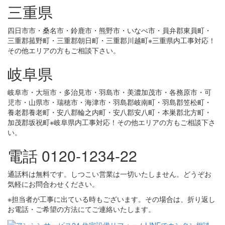
三重県
四日市市・桑名市・鈴鹿市・熊野市・いなべ市・員弁郡東員町・
三重郡菰野町・三重郡朝日町・三重郡川越町※三重県内工事対応！
その他エリアの方もご相談下さい。
岐阜県
岐阜市・大垣市・多治見市・羽島市・美濃加茂市・各務原市・可
児市・山県市・瑞穂市・海津市・羽島郡岐南町・羽島郡笠松町・
養老郡養老町・安八郡輪之内町・安八郡安八町・本巣郡北方町・
加茂郡坂祝町※岐阜県内工事対応！その他エリアの方もご相談下さ
い。
電話 0120-1234-22
通話料は無料です。しつこい営業は一切いたしません。どうぞお
気軽にお問合わせください。
※担当者が工事に出ている時もございます。その場合は、折り返し
お電話・ご希望の方法にてご連絡いたします。