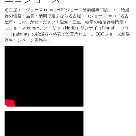
名古屋エコジョーズ.comはECOジョーズ給湯器専門店。エコ給湯
器の価格・品質・納期で選ぶなら名古屋エコジョーズ.com（名古
屋市）におまかせください！愛知・三重・岐阜の給湯器専門店エ
コジョーズ.comは、ノーリツ（Noritz）リンナイ（Rinnai）・パロ
マ（paloma）の給湯器を格安で設置承ります。ECOジョーズ給湯
器キャンペーン実施中！