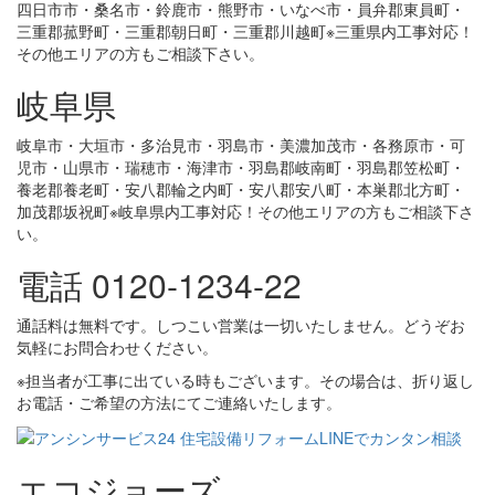
四日市市・桑名市・鈴鹿市・熊野市・いなべ市・員弁郡東員町・
三重郡菰野町・三重郡朝日町・三重郡川越町※三重県内工事対応！
その他エリアの方もご相談下さい。
岐阜県
岐阜市・大垣市・多治見市・羽島市・美濃加茂市・各務原市・可
児市・山県市・瑞穂市・海津市・羽島郡岐南町・羽島郡笠松町・
養老郡養老町・安八郡輪之内町・安八郡安八町・本巣郡北方町・
加茂郡坂祝町※岐阜県内工事対応！その他エリアの方もご相談下さ
い。
電話 0120-1234-22
通話料は無料です。しつこい営業は一切いたしません。どうぞお
気軽にお問合わせください。
※担当者が工事に出ている時もございます。その場合は、折り返し
お電話・ご希望の方法にてご連絡いたします。
エコジョーズ