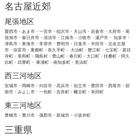
名古屋近郊
尾張地区
愛西市・あま市・一宮市・稲沢市・犬山市・岩倉市・大府市・尾
張旭市・春日井市・清須市・江南市・小牧市・瀬戸市・ 知多市・
津島市・東海市・常滑市・豊明市・日進市・半田市・北名古屋
市・弥富市・東郷町・長久手町・ 大治町・蟹江町・七宝町・甚目
寺町・美和町・飛島村・豊山町・春日町・大口町・扶桑町・阿久
比町・武豊町・ 東浦町・南知多町・美浜町
西三河地区
安城市・岡崎市・刈谷市・高浜市・知立市・豊田市・西尾市・碧
南市・みよし市・一色町・吉良町・幡豆町・幸田町
東三河地区
豊橋市・豊川市・蒲郡市・新城市・小坂井町
三重県